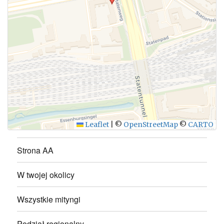
WYŚLIJ
Leaflet
|
©
OpenStreetMap
©
CARTO
Strona AA
W twojej okolicy
Wszystkie mityngi
Podział regionalny