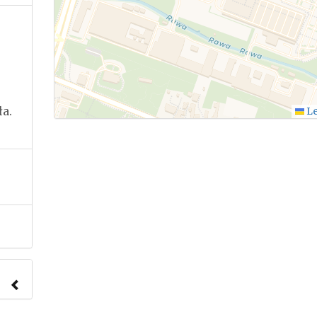
ła.
Le