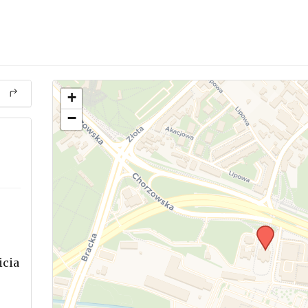
+
−
icia
.