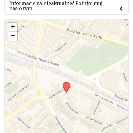
Informacje są nieaktualne? Poinformuj
nas o tym.
Użyj tego formularza aby przesłać informację o
+
zmianach w powyższym mityngu.
−