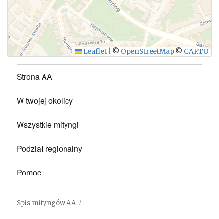
WYŚLIJ
Leaflet
|
©
OpenStreetMap
©
CARTO
Strona AA
W twojej okolicy
Wszystkie mityngi
Podział regionalny
Pomoc
Spis mityngów AA