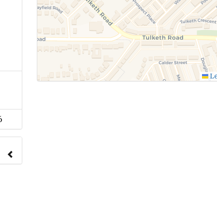
Le
6
nach