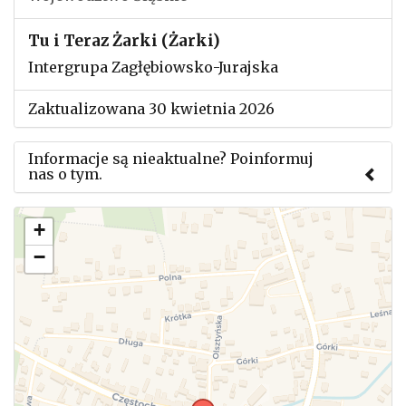
Tu i Teraz Żarki (Żarki)
Intergrupa Zagłębiowsko-Jurajska
Zaktualizowana 30 kwietnia 2026
Informacje są nieaktualne? Poinformuj
nas o tym.
Użyj tego formularza aby przesłać informację o
+
zmianach w powyższym mityngu.
−