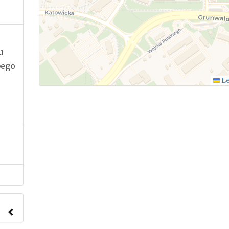
u
bego
Le