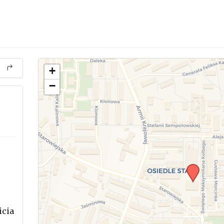
+
−
icia
.