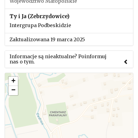
Województwo Małopolskie
Ty i Ja (Zebrzydowice)
Intergrupa Podbeskidzie
Zaktualizowana 19 marca 2025
Informacje są nieaktualne? Poinformuj
nas o tym.
Użyj tego formularza aby przesłać informację o
+
zmianach w powyższym mityngu.
−