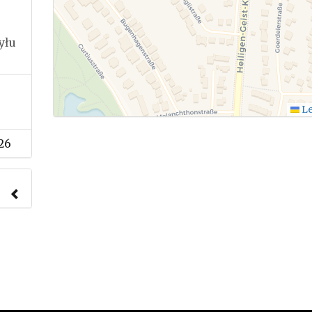
yłu
Le
26
nach