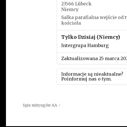
23566 Lübeck
Niemcy
Salka parafialna wejście od t
kościoła
Tylko Dzisiaj (Niemcy)
Intergrupa Hamburg
Zaktualizowana 25 marca 20
Informacje są nieaktualne?
Poinformuj nas o tym.
Użyj tego formularza aby
przesłać informację o zmia
Spis mityngów AA
w powyższym mityngu.