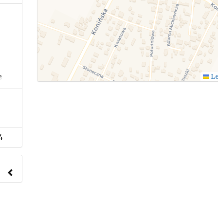
e
Le
4
nach