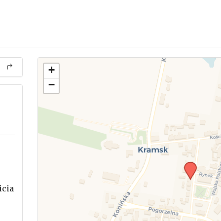
+
−
icia
.