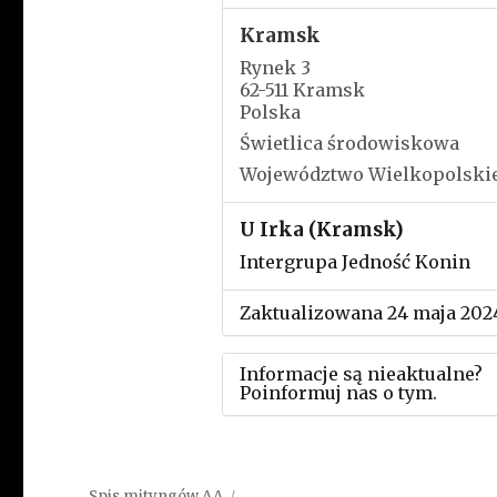
Kramsk
Rynek 3
62-511 Kramsk
Polska
Świetlica środowiskowa
Województwo Wielkopolski
U Irka (Kramsk)
Intergrupa Jedność Konin
Zaktualizowana 24 maja 202
Informacje są nieaktualne?
Poinformuj nas o tym.
Użyj tego formularza aby
przesłać informację o zmia
Spis mityngów AA