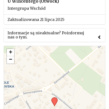
U Wincentego (Otwock)
Intergrupa Wschód
Zaktualizowana 21 lipca 2025
Informacje są nieaktualne? Poinformuj
nas o tym.
Użyj tego formularza aby przesłać informację o
+
zmianach w powyższym mityngu.
−