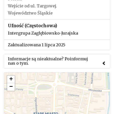
Wejście od ul. Targowej.
Województwo Śląskie
Ufność (Częstochowa)
Intergrupa Zagłębiowsko-Jurajska
Zaktualizowana 1 lipca 2025
Informacje są nieaktualne? Poinformuj
nas o tym.
Użyj tego formularza aby przesłać informację o
+
zmianach w powyższym mityngu.
−