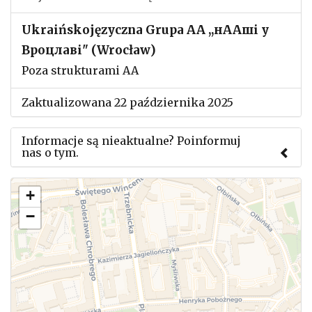
Ukraińskojęzyczna Grupa AA ,,нААші у
Вроцлаві" (Wrocław)
Poza strukturami AA
Zaktualizowana 22 października 2025
Informacje są nieaktualne? Poinformuj
nas o tym.
Użyj tego formularza aby przesłać informację o
+
zmianach w powyższym mityngu.
−