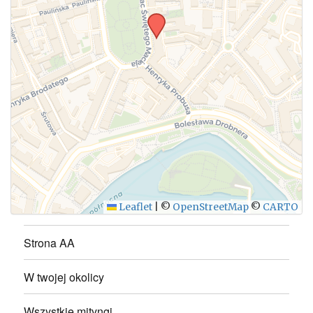
WYŚLIJ
Leaflet
|
©
OpenStreetMap
©
CARTO
Strona AA
W twojej okolicy
Wszystkie mityngi