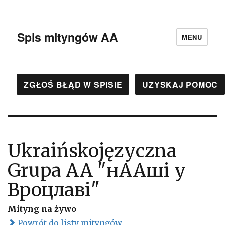
Spis mityngów AA
MENU
ZGŁOŚ BŁĄD W SPISIE
UZYSKAJ POMOC
Ukraińskojęzyczna
Grupa AA "нААші у
Вроцлаві"
Mityng na żywo
Powrót do listy mityngów