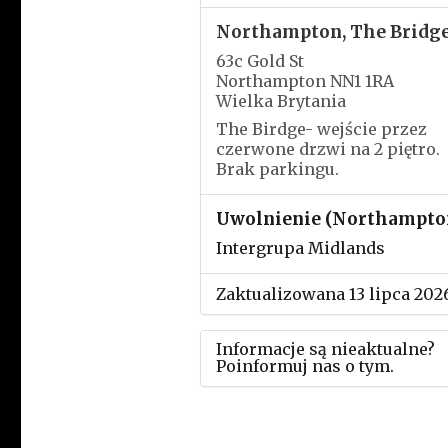
Northampton, The Bridg
63c Gold St
Northampton NN1 1RA
Wielka Brytania
The Birdge- wejście przez
czerwone drzwi na 2 piętro.
Brak parkingu.
Uwolnienie (Northampto
Intergrupa Midlands
Zaktualizowana 13 lipca 202
Informacje są nieaktualne?
Poinformuj nas o tym.
Użyj tego formularza aby
przesłać informację o zmia