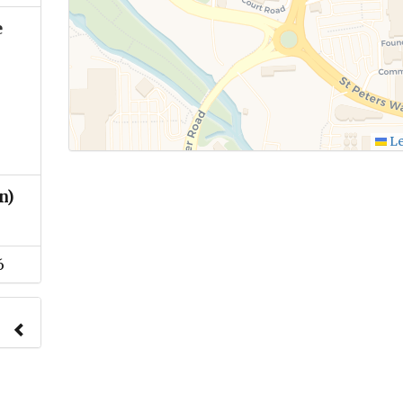
e
Le
n)
6
nach