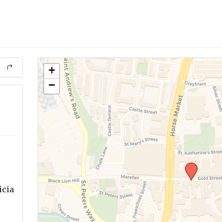
+
−
icia
.