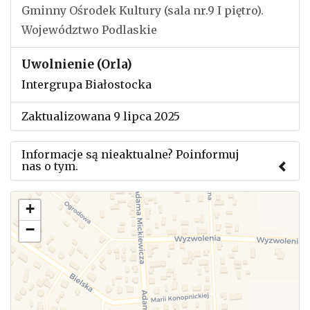
Gminny Ośrodek Kultury (sala nr.9 I piętro).
Województwo Podlaskie
Uwolnienie (Orla)
Intergrupa Białostocka
Zaktualizowana 9 lipca 2025
Informacje są nieaktualne? Poinformuj
nas o tym.
Użyj tego formularza aby przesłać informację o
+
zmianach w powyższym mityngu.
−