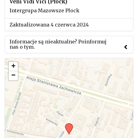
Veni Vidi Vici (Płock)
Intergrupa Mazowsze Płock
Zaktualizowana 4 czerwca 2024
Informacje są nieaktualne? Poinformuj
nas o tym.
Użyj tego formularza aby przesłać informację o
+
zmianach w powyższym mityngu.
−