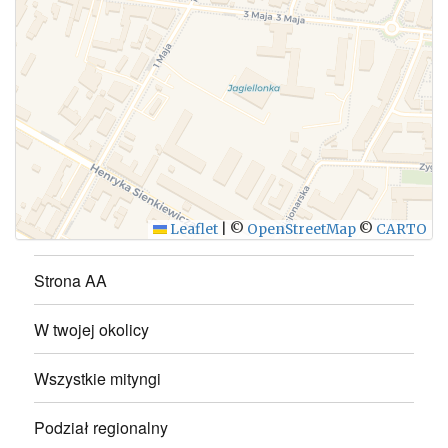
WYŚLIJ
Leaflet
|
©
OpenStreetMap
©
CARTO
Strona AA
W twojej okolicy
Wszystkie mityngi
Podział regionalny