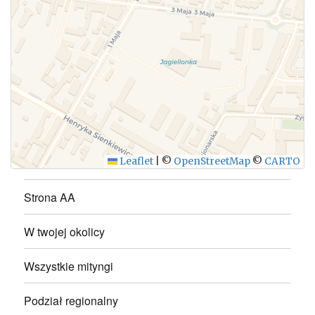
WYŚLIJ
Leaflet
|
©
OpenStreetMap
©
CARTO
Strona AA
W twojej okolicy
Wszystkie mityngi
Podział regionalny