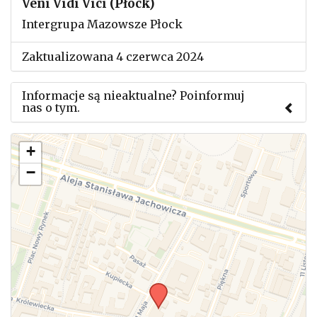
Veni Vidi Vici (Płock)
Intergrupa Mazowsze Płock
Zaktualizowana 4 czerwca 2024
Informacje są nieaktualne? Poinformuj
nas o tym.
Użyj tego formularza aby przesłać informację o
+
zmianach w powyższym mityngu.
−