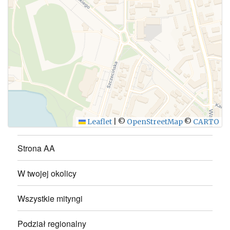
WYŚLIJ
Leaflet
|
©
OpenStreetMap
©
CARTO
Strona AA
W twojej okolicy
Wszystkie mityngi
Podział regionalny