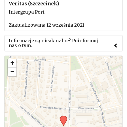
Veritas (Szczecinek)
Intergrupa Port
Zaktualizowana 12 września 2021
Informacje są nieaktualne? Poinformuj
nas o tym.
Użyj tego formularza aby przesłać informację o
+
zmianach w powyższym mityngu.
−