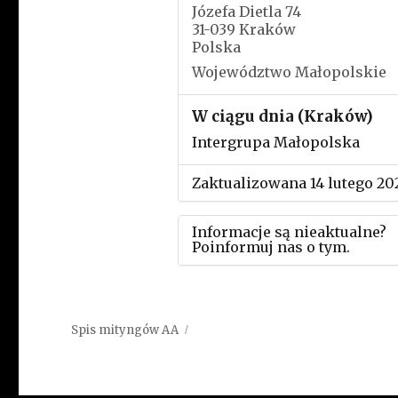
Józefa Dietla 74
31-039 Kraków
Polska
Województwo Małopolskie
W ciągu dnia (Kraków)
Intergrupa Małopolska
Zaktualizowana 14 lutego 20
Informacje są nieaktualne?
Poinformuj nas o tym.
Użyj tego formularza aby
przesłać informację o zmia
Spis mityngów AA
w powyższym mityngu.