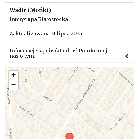
Wadir (Mońki)
Intergrupa Białostocka
Zaktualizowana 21 lipca 2025
Informacje są nieaktualne? Poinformuj
nas o tym.
Użyj tego formularza aby przesłać informację o
+
zmianach w powyższym mityngu.
−