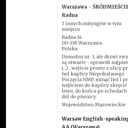
Warszawa - ŚRÓDMIEŚCIE
Radna
7 innych mityngów w tym
miejscu
Radna 14
00-338 Warszawa
Polska
Domofon nr. 3, ale drzwi zw
są otwarte - sprawdź najpie
(…) , wejście prosto z ulicy p
hol kaplicy Niepokalanego
Poczęcia NMP, minąć hol i p
wejściem do kaplicy skręcić
lewo, do końca po schodach
dół do piwnicy.
Województwo Mazowieckie
Warsaw English-speakin
AA (Warszawa)