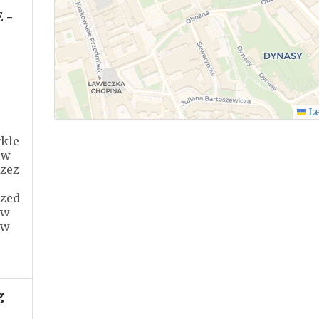
 -
Le
ykle
rw
rzez
rzed
 w
 w
g