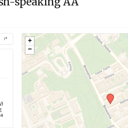
sh-speaking AA
+
−
y)
g
ca