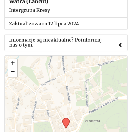
Watra (Łańcut)
Intergrupa Kresy
Zaktualizowana 12 lipca 2024
Informacje są nieaktualne? Poinformuj
nas o tym.
Użyj tego formularza aby przesłać informację o
+
zmianach w powyższym mityngu.
−