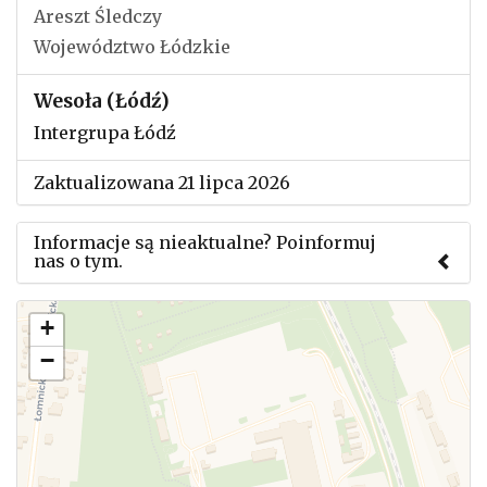
Areszt Śledczy
Województwo Łódzkie
Wesoła (Łódź)
Intergrupa Łódź
Zaktualizowana 21 lipca 2026
Informacje są nieaktualne? Poinformuj
nas o tym.
Użyj tego formularza aby przesłać informację o
+
zmianach w powyższym mityngu.
−