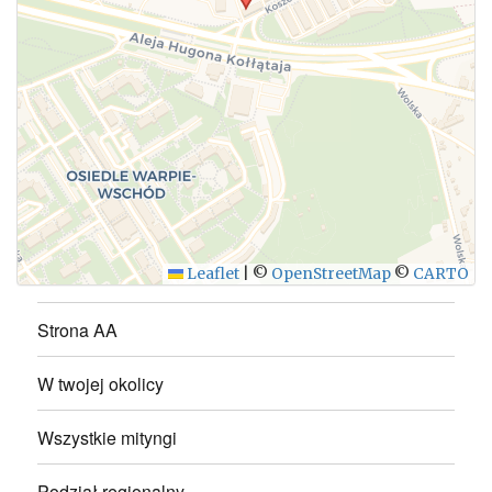
WYŚLIJ
Leaflet
|
©
OpenStreetMap
©
CARTO
Strona AA
W twojej okolicy
Wszystkie mityngi
Podział regionalny