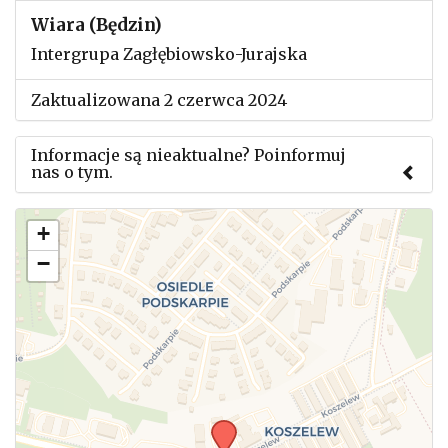
Wiara (Będzin)
Intergrupa Zagłębiowsko-Jurajska
Zaktualizowana 2 czerwca 2024
Informacje są nieaktualne? Poinformuj
nas o tym.
Użyj tego formularza aby przesłać informację o
+
zmianach w powyższym mityngu.
−