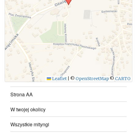
WYŚLIJ
Leaflet
|
©
OpenStreetMap
©
CARTO
Strona AA
W twojej okolicy
Wszystkie mityngi