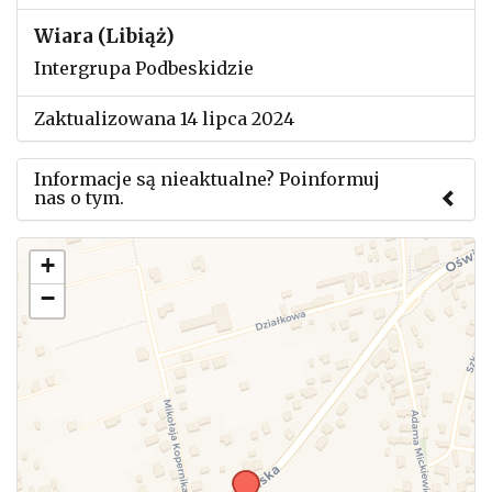
Wiara (Libiąż)
Intergrupa Podbeskidzie
Zaktualizowana 14 lipca 2024
Informacje są nieaktualne? Poinformuj
nas o tym.
Użyj tego formularza aby przesłać informację o
+
zmianach w powyższym mityngu.
−