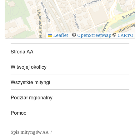
WYŚLIJ
Leaflet
|
©
OpenStreetMap
©
CARTO
Strona AA
W twojej okolicy
Wszystkie mityngi
Podział regionalny
Pomoc
Spis mityngów AA