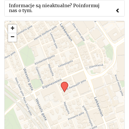
Informacje są nieaktualne? Poinformuj
nas o tym.
Użyj tego formularza aby przesłać informację o
+
zmianach w powyższym mityngu.
−