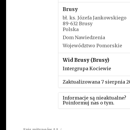
Brusy
bł. ks. Józefa Jankowskiego
89-632 Brusy
Polska
Dom Nawiedzenia
Województwo Pomorskie
Wid Brusy (Brusy)
Intergrupa Kociewie
Zaktualizowana 7 sierpnia 2
Informacje są nieaktualne?
Poinformuj nas o tym.
Użyj tego formularza aby
przesłać informację o zmia
Spis mityngów AA