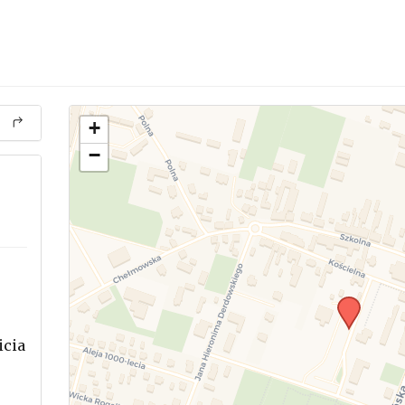
+
−
icia
.