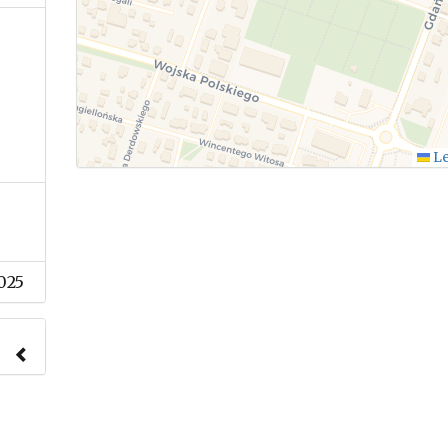
Le
025
nach