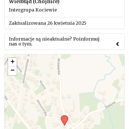
Wielbłąd (Chojnice)
Intergrupa Kociewie
Zaktualizowana 26 kwietnia 2025
Informacje są nieaktualne? Poinformuj
nas o tym.
Użyj tego formularza aby przesłać informację o
+
zmianach w powyższym mityngu.
−