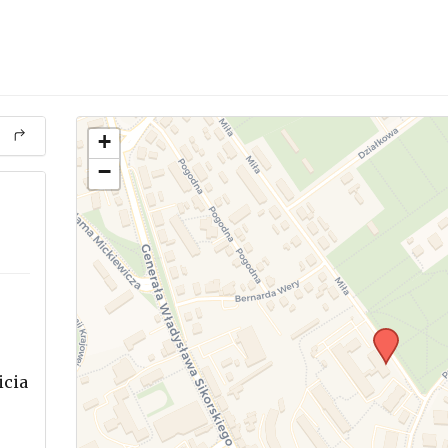
+
−
icia
.