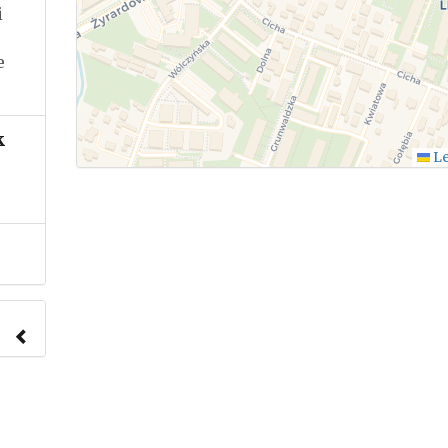
i
e
k
Le
nach