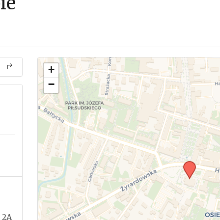
ie
+
−
 2A