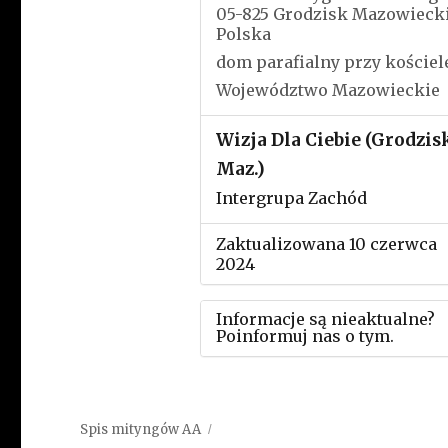
05-825 Grodzisk Mazowieck
Polska
dom parafialny przy kościel
Województwo Mazowieckie
Wizja Dla Ciebie (Grodzis
Maz.)
Intergrupa Zachód
Zaktualizowana 10 czerwca
2024
Informacje są nieaktualne?
Poinformuj nas o tym.
Użyj tego formularza aby
przesłać informację o zmia
Spis mityngów AA
w powyższym mityngu.