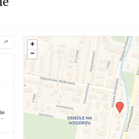
ie
+
−
ie
 -