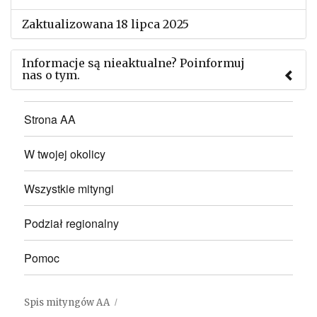
Zaktualizowana 18 lipca 2025
Informacje są nieaktualne? Poinformuj
nas o tym.
Użyj tego formularza aby przesłać informację o
Strona AA
zmianach w powyższym mityngu.
W twojej okolicy
Wszystkie mityngi
Podział regionalny
Pomoc
Spis mityngów AA