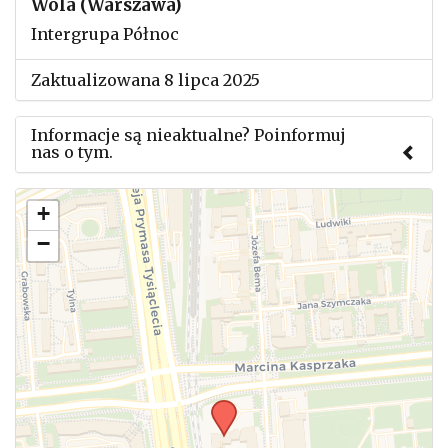
Wola (Warszawa)
Intergrupa Północ
Zaktualizowana 8 lipca 2025
Informacje są nieaktualne? Poinformuj
nas o tym.
Użyj tego formularza aby przesłać informację o
+
zmianach w powyższym mityngu.
−