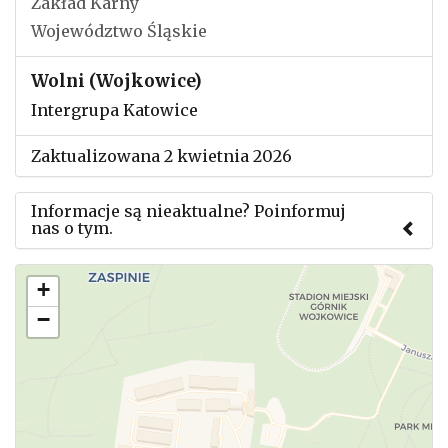
Zakład Karny
Województwo Śląskie
Wolni (Wojkowice)
Intergrupa Katowice
Zaktualizowana 2 kwietnia 2026
Informacje są nieaktualne? Poinformuj
nas o tym.
Użyj tego formularza aby przesłać informację o
+
zmianach w powyższym mityngu.
−