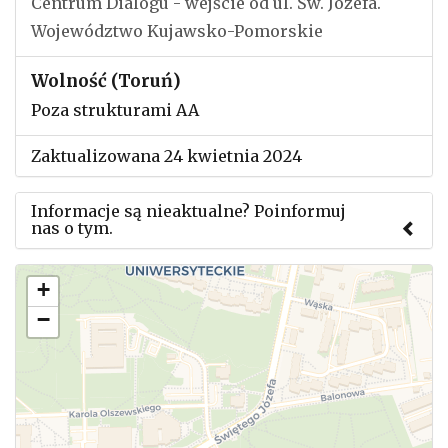
Centrum Dialogu - wejście od ul. Św. Józefa.
Województwo Kujawsko-Pomorskie
Wolność (Toruń)
Poza strukturami AA
Zaktualizowana 24 kwietnia 2024
Informacje są nieaktualne? Poinformuj
nas o tym.
Użyj tego formularza aby przesłać informację o
+
zmianach w powyższym mityngu.
−