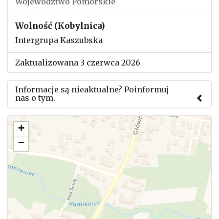
Województwo Pomorskie
Wolność (Kobylnica)
Intergrupa Kaszubska
Zaktualizowana 3 czerwca 2026
Informacje są nieaktualne? Poinformuj
nas o tym.
Użyj tego formularza aby przesłać informację o
+
zmianach w powyższym mityngu.
−