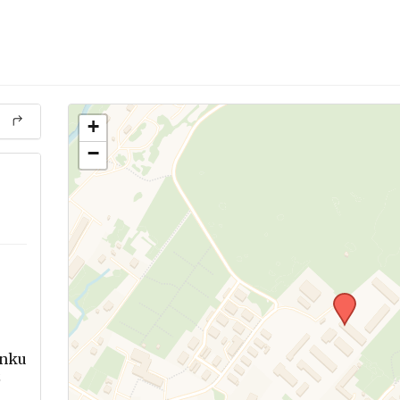
+
−
ynku
z