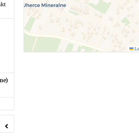
akt
Le
ne)