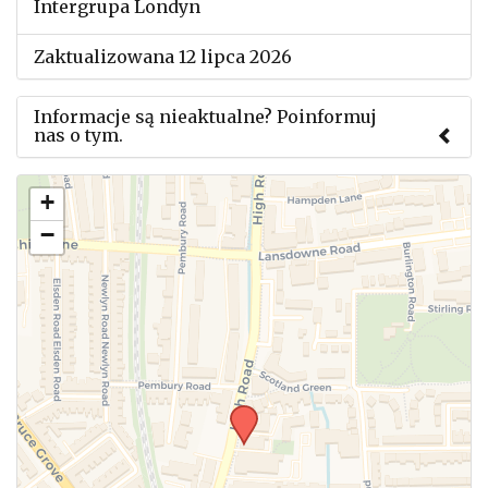
Intergrupa Londyn
Zaktualizowana 12 lipca 2026
Informacje są nieaktualne? Poinformuj
nas o tym.
Użyj tego formularza aby przesłać informację o
+
zmianach w powyższym mityngu.
−