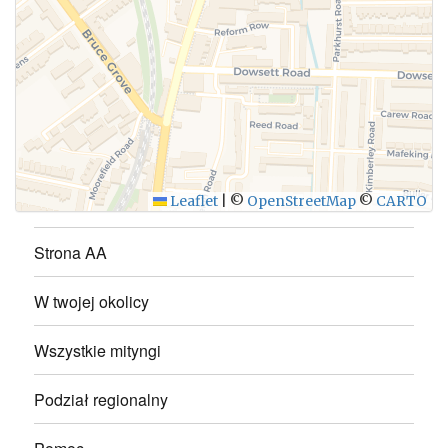
WYŚLIJ
Leaflet
|
©
OpenStreetMap
©
CARTO
Strona AA
W twojej okolicy
Wszystkie mityngi
Podział regionalny