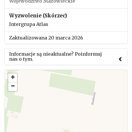
Województwo Mazowieckie
Wyzwolenie (Skórzec)
Intergrupa Atlas
Zaktualizowana 20 marca 2026
Informacje są nieaktualne? Poinformuj
nas o tym.
Użyj tego formularza aby przesłać informację o
+
zmianach w powyższym mityngu.
−