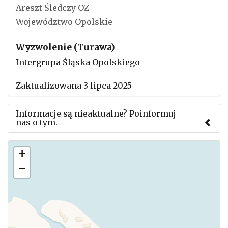
Areszt Śledczy OZ
Województwo Opolskie
Wyzwolenie (Turawa)
Intergrupa Śląska Opolskiego
Zaktualizowana 3 lipca 2025
Informacje są nieaktualne? Poinformuj
nas o tym.
Użyj tego formularza aby przesłać informację o
+
zmianach w powyższym mityngu.
−