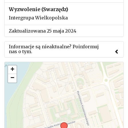
Wyzwolenie (Swarzędz)
Intergrupa Wielkopolska
Zaktualizowana 25 maja 2024
Informacje są nieaktualne? Poinformuj
nas o tym.
Użyj tego formularza aby przesłać informację o
+
zmianach w powyższym mityngu.
−