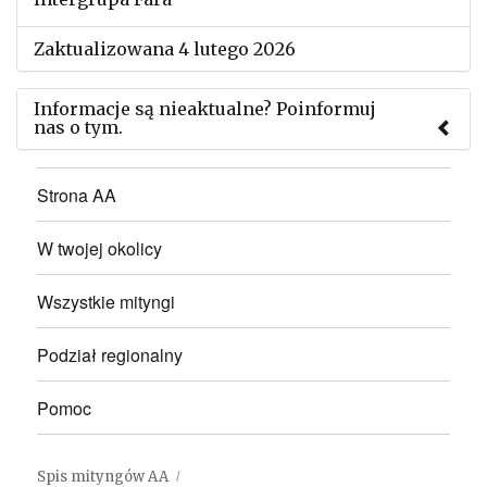
Zaktualizowana 4 lutego 2026
Informacje są nieaktualne? Poinformuj
nas o tym.
Użyj tego formularza aby przesłać informację o
Strona AA
zmianach w powyższym mityngu.
W twojej okolicy
Wszystkie mityngi
Podział regionalny
Pomoc
Spis mityngów AA