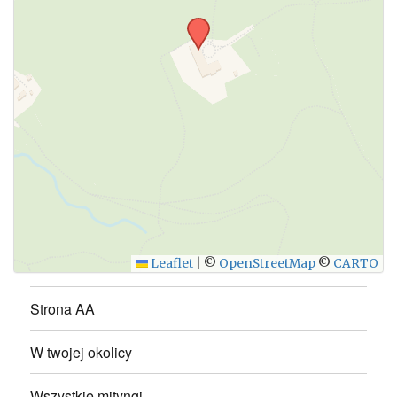
WYŚLIJ
Leaflet
|
©
OpenStreetMap
©
CARTO
Strona AA
W twojej okolicy
Wszystkie mityngi