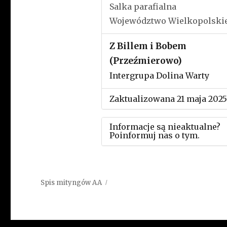
Salka parafialna
Województwo Wielkopolski
Z Billem i Bobem
(Przeźmierowo)
Intergrupa Dolina Warty
Zaktualizowana 21 maja 2025
Informacje są nieaktualne?
Poinformuj nas o tym.
Użyj tego formularza aby
przesłać informację o zmia
Spis mityngów AA
w powyższym mityngu.