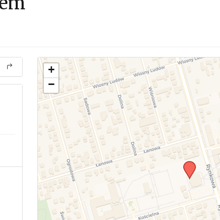
bem
+
−