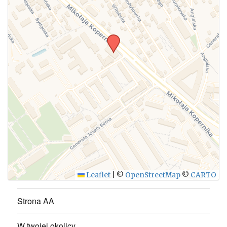
WYŚLIJ
Leaflet
|
©
OpenStreetMap
©
CARTO
Strona AA
W twojej okolicy