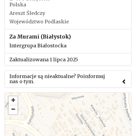
Polska
Areszt Śledczy
Województwo Podlaskie
Za Murami (Białystok)
Intergrupa Białostocka
Zaktualizowana 1 lipca 2025
Informacje są nieaktualne? Poinformuj
nas o tym.
Użyj tego formularza aby przesłać informację o
+
zmianach w powyższym mityngu.
−