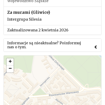
Województwo Śląskie
Za murami (Gliwice)
Intergrupa Silesia
Zaktualizowana 2 kwietnia 2026
Informacje są nieaktualne? Poinformuj
nas o tym.
Użyj tego formularza aby przesłać informację o
+
zmianach w powyższym mityngu.
−