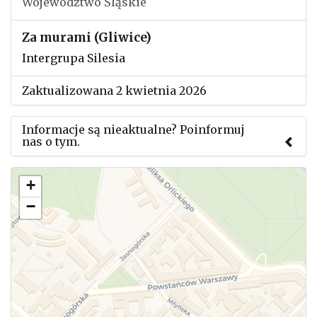
Województwo Śląskie
Za murami (Gliwice)
Intergrupa Silesia
Zaktualizowana 2 kwietnia 2026
Informacje są nieaktualne? Poinformuj
nas o tym.
Użyj tego formularza aby przesłać informację o
+
zmianach w powyższym mityngu.
−