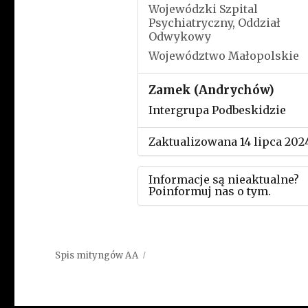
Wojewódzki Szpital
Psychiatryczny, Oddział
Odwykowy
Województwo Małopolskie
Zamek (Andrychów)
Intergrupa Podbeskidzie
Zaktualizowana 14 lipca 202
Informacje są nieaktualne?
Poinformuj nas o tym.
Użyj tego formularza aby
przesłać informację o zmia
Spis mityngów AA
w powyższym mityngu.