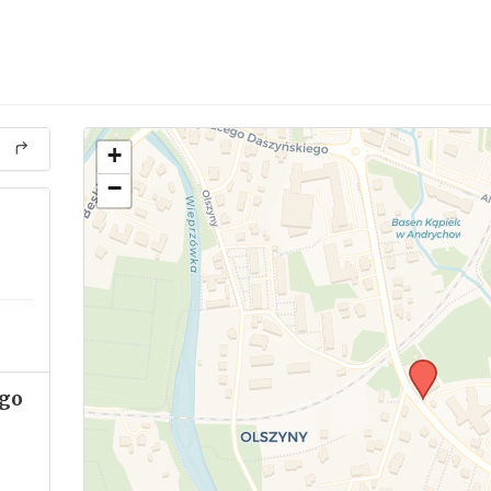
+
−
go