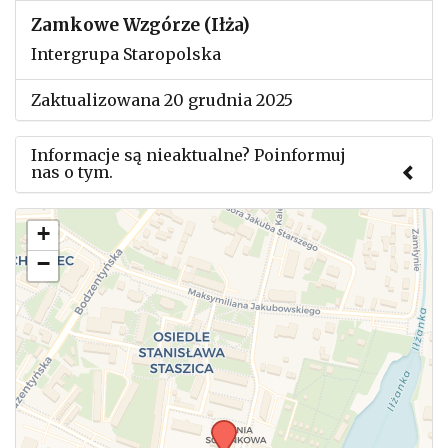
Zamkowe Wzgórze (Iłża)
Intergrupa Staropolska
Zaktualizowana 20 grudnia 2025
Informacje są nieaktualne? Poinformuj
nas o tym.
Użyj tego formularza aby przesłać informację o
+
zmianach w powyższym mityngu.
−