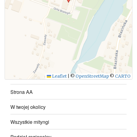
WYŚLIJ
Leaflet
|
©
OpenStreetMap
©
CARTO
Strona AA
W twojej okolicy
Wszystkie mityngi
Podział regionalny