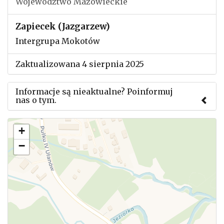
Województwo Mazowieckie
Zapiecek (Jazgarzew)
Intergrupa Mokotów
Zaktualizowana 4 sierpnia 2025
Informacje są nieaktualne? Poinformuj
nas o tym.
Użyj tego formularza aby przesłać informację o
+
zmianach w powyższym mityngu.
−