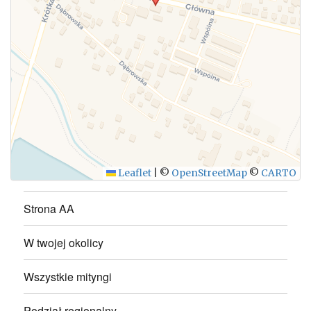
WYŚLIJ
Leaflet
|
©
OpenStreetMap
©
CARTO
Strona AA
W twojej okolicy
Wszystkie mityngi
Podział regionalny