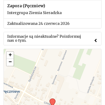
Zapora (Pęczniew)
Intergrupa Ziemia Sieradzka
Zaktualizowana 24 czerwca 2026
Informacje są nieaktualne? Poinformuj
nas o tym.
Użyj tego formularza aby przesłać informację o
+
zmianach w powyższym mityngu.
−